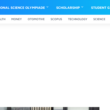
IONAL SCIENCE OLYMPIADE
SCHOLARSHIP
STUDENT G
ALTH
MONEY
OTOMOTIVE
SCOPUS
TECHNOLOGY
SCIENCE