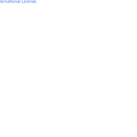
ternational License
.