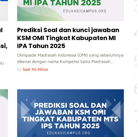
l
Prediksi Soal dan kunci jawaban
KSM OMI Tingkat Kabupaten MI
si,
IPA Tahun 2025
Olimpiade Madrasah Indonesia (OMI) yang sebelumnya
dikenal dengan nama Kompetisi Sains Madrasah
lu
(KSM…
by
Said Ali Akbar