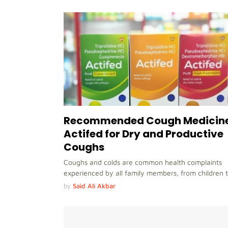
Recommended Cough Medicine
Actifed for Dry and Productive
Coughs
Coughs and colds are common health complaints
experienced by all family members, from children 
ad…
by
Said Ali Akbar