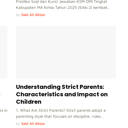
Prediksi Soal dan Kunci Jawaban KSM OMI Tingkat
Kabupaten MA Kimia Tahun 2025 (Edisi 2) kembali
hadi…
by
Said Ali Akbar
Understanding Strict Parents:
s
Characteristics and Impact on
Children
s in
1. What Are Strict Parents? Strict parents adopt a
parenting style that focuses on discipline, rules…
by
Said Ali Akbar