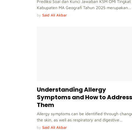
Prediksi Soal dan Kunci Jawaban KSM OMI Tingkat
Kabupaten MA Geografi Tahun 2025 merupakan
bahan pen…
by
Said Ali Akbar
Understanding Allergy
Symptoms and How to Addres
Them
Allergy symptoms can be identified through change
the skin, as well as respiratory and digestive…
by
Said Ali Akbar