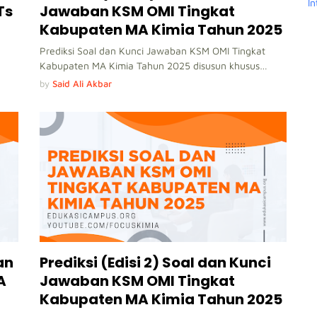
In
Ts
Jawaban KSM OMI Tingkat
Kabupaten MA Kimia Tahun 2025
Prediksi Soal dan Kunci Jawaban KSM OMI Tingkat
Kabupaten MA Kimia Tahun 2025 disusun khusus
untuk m…
by
Said Ali Akbar
an
Prediksi (Edisi 2) Soal dan Kunci
A
Jawaban KSM OMI Tingkat
Kabupaten MA Kimia Tahun 2025